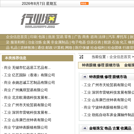
2026年8月7日 星期五
企业信息首页
|
印刷 包装
|
批发 贸易 零售
|
广告 商务 咨询 法律
|
汽车 摩托车
|
旅
染 服装鞋帽
|
冶金冶炼 金属 非金属制品
|
电子电器 仪器仪表
|
能源 石油 化工 橡
品 礼品
|
农林牧渔
|
通信 邮政 计算机 网络
|
医疗保健 社会福利
|
社会团体 行政管
当前位置：
企业信息首页
>
本类推荐信息
钟表眼镜 修理 眼镜市场
金银珠
·
商业
无锡市忆远居工艺品有...
·
工业
亿艺国际（香港）有限公司
钟表眼镜 修理 眼镜市场
·
商业
余姚忠诚工艺制品有限公司
·
工业
广州市天轮贸易有限公司
·
商业
广州佩琪贸易有限公司
·
工业
深圳市雷铭科技发展有限
·
商业
北京欧满德科技发展有...
·
工业
山东康巴丝钟表有限公司
·
工业
广州市天轮贸易有限公司
·
商业
宁波钟表眼镜有限公司
·
工业
深圳市雷铭科技发展有...
·
工业
劲拓自动车床金属轴件制
·
工业
山东康巴丝钟表有限公司
·
商业
宁波钟表眼镜有限公司
金银珠宝 饰品 古董 收藏品