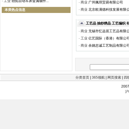
·
工业
劲拓自动车床金属轴件...
·
商业
广州佩琪贸易有限公司
·
商业
北京欧满德科技发展有限
本类热点信息
工艺品 抽纱绣品 工艺编织 
·
商业
无锡市忆远居工艺品有限
·
工业
亿艺国际（香港）有限公
·
商业
余姚忠诚工艺制品有限公
分类首页
|
365领航
|
网页搜索
|
四
200
沪