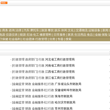
告 商务 咨询 法律
|
汽车 摩托车
|
旅游 餐饮 娱乐 休闲 文化
|
交通物流 运输设备
|
新闻 
电器 仪器仪表
|
能源 石油 化工 橡胶塑料
|
日常服务
|
家具 生活用品 食品
|
金融 保险 
疗保健 社会福利
|
社会团体 行政管理
|
分类
|
专题
|
搜索
·
[行政管理 政府部门]
行政
河北省工商行政管理局
·
[行政管理 政府部门]
行政
河南省工商行政管理局
·
[行政管理 政府部门]
行政
江西省工商行政管理局
·
[行政管理 政府部门]
行政
浙江省工商行政管理局
·
[金融监管 财政 金融服务社]
行政
广东省汕头市财政局
·
[金融监管 财政 金融服务社]
行政
安徽省蚌埠市财政局
·
[金融监管 财政 金融服务社]
行政
珠海市财政局
·
[金融监管 财政 金融服务社]
行政
哈尔滨市财政局
·
[金融监管 财政 金融服务社]
行政
常州市财政局