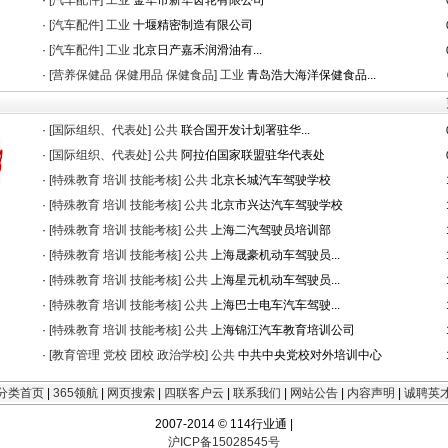
·
[汽车配件]
工业
金华市新华齿轮有限公司
·
[汽车配件]
工业
十堰精密制造有限公司
·
[汽车配件]
工业
北京日产嘉禾润滑油有...
·
[营养保健品 保健用品 保健食品]
工业
青岛浩大海洋保健食品...
·
[国际组织、代表处]
公共
联合国开发计划署驻华...
·
[国际组织、代表处]
公共
阿拉伯国家联盟驻华代表处
·
[特殊教育 培训 技能考核]
公共
北京长城汽车驾驶学校
·
[特殊教育 培训 技能考核]
公共
北京市兴达汽车驾驶学校
·
[特殊教育 培训 技能考核]
公共
上海二汽驾驶员培训部
·
[特殊教育 培训 技能考核]
公共
上海晟豪机动车驾驶员...
·
[特殊教育 培训 技能考核]
公共
上海星元机动车驾驶员...
·
[特殊教育 培训 技能考核]
公共
上海巴士电车汽车驾驶...
·
[特殊教育 培训 技能考核]
公共
上海锦江汽车教育培训公司
·
[教育管理 党校 团校 政治学校]
公共
中共中央党校对外培训中心
分类首页
|
365领航
|
网页搜索
|
四联客户云
|
联系我们
|
网站公告
|
内容声明
|
诚聘英
2007-2014 © 114行业通 |
沪ICP备15028545号