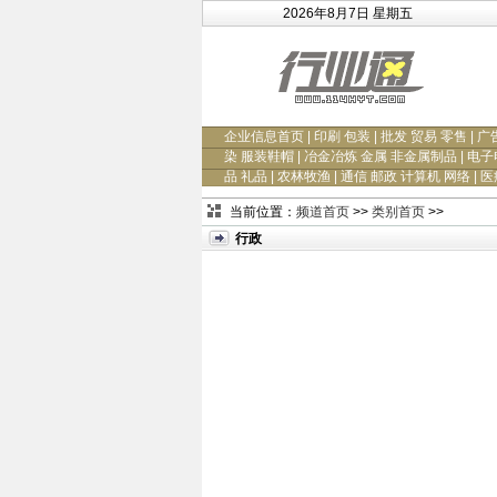
2026年8月7日 星期五
企业信息首页
|
印刷 包装
|
批发 贸易 零售
|
广
染 服装鞋帽
|
冶金冶炼 金属 非金属制品
|
电子
品 礼品
|
农林牧渔
|
通信 邮政 计算机 网络
|
医
当前位置：
频道首页
>>
类别首页
>>
行政