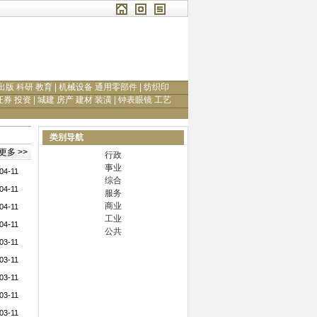
出版 科研 教育
|
机械设备 通用零部件
|
纺织印
证券 投资
|
城建 房产 建材 装潢
|
钟表眼镜 工艺
类别导航
更多 >>
行政
事业
04-11
综合
04-11
服务
商业
04-11
工业
04-11
公共
03-11
03-11
03-11
03-11
03-11