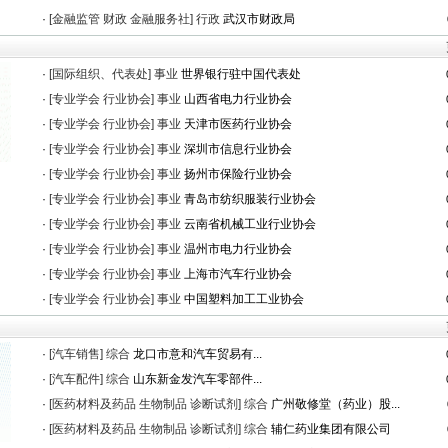
·
[金融监管 财政 金融服务社]
行政
武汉市财政局
·
[国际组织、代表处]
事业
世界银行驻中国代表处
·
[专业学会 行业协会]
事业
山西省电力行业协会
·
[专业学会 行业协会]
事业
天津市医药行业协会
·
[专业学会 行业协会]
事业
深圳市信息行业协会
·
[专业学会 行业协会]
事业
扬州市保险行业协会
·
[专业学会 行业协会]
事业
青岛市纺织服装行业协会
·
[专业学会 行业协会]
事业
云南省机械工业行业协会
·
[专业学会 行业协会]
事业
温州市电力行业协会
·
[专业学会 行业协会]
事业
上海市汽车行业协会
·
[专业学会 行业协会]
事业
中国塑料加工工业协会
·
[汽车销售]
综合
龙口市意和汽车贸易有...
·
[汽车配件]
综合
山东新金发汽车零部件...
·
[医药材料及药品 生物制品 诊断试剂]
综合
广州敬修堂（药业）股...
·
[医药材料及药品 生物制品 诊断试剂]
综合
辅仁药业集团有限公司