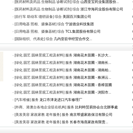
·
[医药材料及药品 生物制品 诊断试剂]
综合
山西亚宝药业集团股份...
·
[医药材料及药品 生物制品 诊断试剂]
综合
浙江华海药业股份有限公司
·
[自行车 助动车 缝纫设备]
综合
美国百川集团公司
·
[日用电器 照相、摄像器材]
综合
宁波德业科技集团
·
[日用电器 照相、摄像器材]
综合
TCL集团股份有限公司
·
[国际组织、代表处]
综合
几内亚驻华经贸合作交...
·
[绿化 园艺 园林景观工程及材料]
服务
湖南花木苗圃 - 长沙大...
·
[绿化 园艺 园林景观工程及材料]
服务
湖南花木苗圃 - 湖南长...
·
[绿化 园艺 园林景观工程及材料]
服务
湖南花木苗圃 - 湖南柏...
·
[绿化 园艺 园林景观工程及材料]
服务
湖南花木苗圃 - 株洲云...
·
[绿化 园艺 园林景观工程及材料]
服务
湖南花木苗圃 - 香樟苗圃
·
[绿化 园艺 园林景观工程及材料]
服务
湖南花木苗圃 - 浏阳市...
·
[汽车维修]
服务
龙口市津龙进口汽车修理厂
·
[外商、港澳台各地企业驻在机构]
服务
比利時贸易协会台北辦事處
·
[美发美容 家政家教 老年服务]
服务
南京帮盛家政保洁有限公司
·
[美发美容 家政家教 老年服务]
服务
长春市海燕家政有限责...