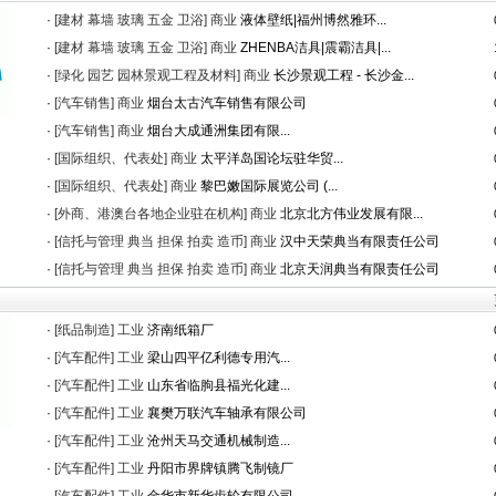
·
[建材 幕墙 玻璃 五金 卫浴]
商业
液体壁纸|福州博然雅环...
·
[建材 幕墙 玻璃 五金 卫浴]
商业
ZHENBA洁具|震霸洁具|...
·
[绿化 园艺 园林景观工程及材料]
商业
长沙景观工程 - 长沙金...
·
[汽车销售]
商业
烟台太古汽车销售有限公司
·
[汽车销售]
商业
烟台大成通洲集团有限...
·
[国际组织、代表处]
商业
太平洋岛国论坛驻华贸...
·
[国际组织、代表处]
商业
黎巴嫩国际展览公司 (...
·
[外商、港澳台各地企业驻在机构]
商业
北京北方伟业发展有限...
·
[信托与管理 典当 担保 拍卖 造币]
商业
汉中天荣典当有限责任公司
·
[信托与管理 典当 担保 拍卖 造币]
商业
北京天润典当有限责任公司
·
[纸品制造]
工业
济南纸箱厂
·
[汽车配件]
工业
梁山四平亿利德专用汽...
·
[汽车配件]
工业
山东省临朐县福光化建...
·
[汽车配件]
工业
襄樊万联汽车轴承有限公司
·
[汽车配件]
工业
沧州天马交通机械制造...
·
[汽车配件]
工业
丹阳市界牌镇腾飞制镜厂