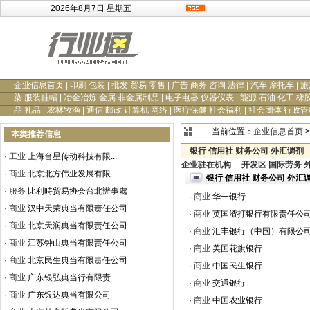
2026年8月7日 星期五
企业信息首页
|
印刷 包装
|
批发 贸易 零售
|
广告 商务 咨询 法律
|
汽车 摩托车
|
旅
染 服装鞋帽
|
冶金冶炼 金属 非金属制品
|
电子电器 仪器仪表
|
能源 石油 化工 橡
品 礼品
|
农林牧渔
|
通信 邮政 计算机 网络
|
医疗保健 社会福利
|
社会团体 行政管
当前位置：
企业信息首页
>
本类推荐信息
银行 信用社 财务公司 外汇调剂
·
工业
上海台星传动科技有限...
企业驻在机构
开发区 国际劳务 
·
商业
北京北方伟业发展有限...
银行 信用社 财务公司 外汇
·
服务
比利時贸易协会台北辦事處
·
商业
华一银行
·
商业
汉中天荣典当有限责任公司
·
商业
英国渣打银行有限责任公
·
商业
北京天润典当有限责任公司
·
商业
汇丰银行（中国）有限公
·
商业
江苏钟山典当有限责任公司
·
商业
美国花旗银行
·
商业
北京民生典当有限责任公司
·
商业
中国民生银行
·
商业
广东银弘典当行有限责...
·
商业
交通银行
·
商业
广东银达典当有限公司
·
商业
中国农业银行