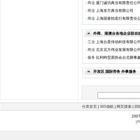
·
商业
厦门诚功典当有限责任公
·
商业
上海东方典当有限公司
·
商业
上海国泰拍卖行有限责任
外商、港澳台各地企业驻在
·
工业
上海台星传动科技有限公
·
商业
北京北方伟业发展有限公
·
服务
比利時贸易协会台北辦事
开发区 国际劳务 外事服务
分类首页
|
365领航
|
网页搜索
|
四
200
沪