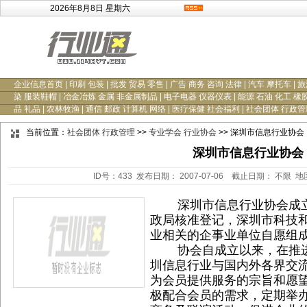
2026年8月8日 星期六
企业信息首页
|
印刷 包装
|
批发 贸易 零售
|
广告 商务 咨询 法律
|
汽车 摩托车
|
旅
染 服装鞋帽
|
冶金冶炼 金属 非金属制品
|
电子电器 仪器仪表
|
能源 石油 化工 橡
品 礼品
|
农林牧渔
|
通信 邮政 计算机 网络
|
医疗保健 社会福利
|
社会团体 行政管
当前位置：
社会团体 行政管理
>>
专业学会 行业协会
>> 深圳市信息行业协会
深圳市信息行业协会
ID号：433 发布日期： 2007-07-06 截止日期： 不限 
深圳市信息行业协会成立于
政局核准登记，深圳市科技
业相关的企事业单位自愿组
协会自成立以来，在推进
圳信息行业与国内外各界交
为会员提供服务的宗旨和愿
极配合会员的需求，定期举