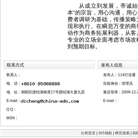
从成立到发展，帝诚始终
本”的宗旨，用心沟通，用
费者调研为基础，传播策略
现和执行。在瞬息万变的商
动作为商务拓展利器，从客
专业的立场全面考虑市场攻
到预期目标。
联系方式
发布人信息
联系人：
发布人：114行业通
电 话：
目前身份：
管理员
地 址：朝阳区团结湖南里17号团结湖大厦九层
最后登录：
2009-12-
E-mail：
E-mail：
Q Q：
MSN：
分类首页
|
365领航
|
网页搜索
|
四