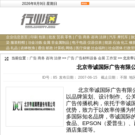
2026年8月9日 星期日
企业信息首页
|
印刷 包装
|
批发 贸易 零售
|
广告 商务 咨询 法律
|
汽车 摩托车
|
旅
染 服装鞋帽
|
冶金冶炼 金属 非金属制品
|
电子电器 仪器仪表
|
能源 石油 化工 橡
品 礼品
|
农林牧渔
|
通信 邮政 计算机 网络
|
医疗保健 社会福利
|
社会团体 行政管
当前位置：
广告 商务 咨询 法律
>>
广告 广告材料设备 会展 工作室
>> 北京
北京帝诚国际广告有限
ID号：85 发布日期： 2007-06-15 截止日期： 不限 地
北京帝诚国际广告有限公司
以品牌策划、设计制作、公
广告传播机构，依托于帝诚
优势，致力于以效率传播为
多国际知名品牌，帝诚国际
食品、EPSON（爱普生）
酒店集团等。