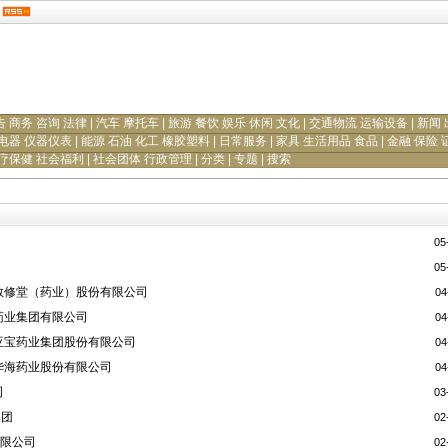
告 商务 咨询 法律
|
汽车 摩托车
|
旅游 餐饮 娱乐 休闲 文化
|
交通物流 运输设备
|
新闻 
电器 仪器仪表
|
能源 石油 化工 橡胶塑料
|
日常服务
|
家具 生活用品 食品
|
金融 保险 
疗保健 社会福利
|
社会团体 行政管理
|
分类
|
专题
|
搜索
05
05
敬修堂（药业）股份有限公司
04
药业集团有限公司
04
亚宝药业集团股份有限公司
04
华海药业股份有限公司
04
司
03
集团
02
有限公司
02