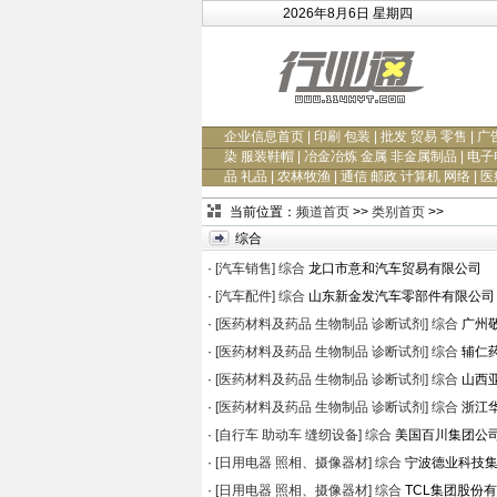
2026年8月6日 星期四
企业信息首页
|
印刷 包装
|
批发 贸易 零售
|
广
染 服装鞋帽
|
冶金冶炼 金属 非金属制品
|
电子
品 礼品
|
农林牧渔
|
通信 邮政 计算机 网络
|
医
当前位置：
频道首页
>>
类别首页
>>
综合
·
[汽车销售]
综合
龙口市意和汽车贸易有限公司
·
[汽车配件]
综合
山东新金发汽车零部件有限公司
·
[医药材料及药品 生物制品 诊断试剂]
综合
广州
·
[医药材料及药品 生物制品 诊断试剂]
综合
辅仁
·
[医药材料及药品 生物制品 诊断试剂]
综合
山西
·
[医药材料及药品 生物制品 诊断试剂]
综合
浙江
·
[自行车 助动车 缝纫设备]
综合
美国百川集团公
·
[日用电器 照相、摄像器材]
综合
宁波德业科技
·
[日用电器 照相、摄像器材]
综合
TCL集团股份