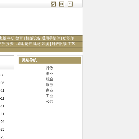
出版 科研 教育
|
机械设备 通用零部件
|
纺织印
证券 投资
|
城建 房产 建材 装潢
|
钟表眼镜 工艺
类别导航
行政
事业
-08
综合
-08
服务
商业
-11
工业
-11
公共
-11
-11
-04
-23
-23