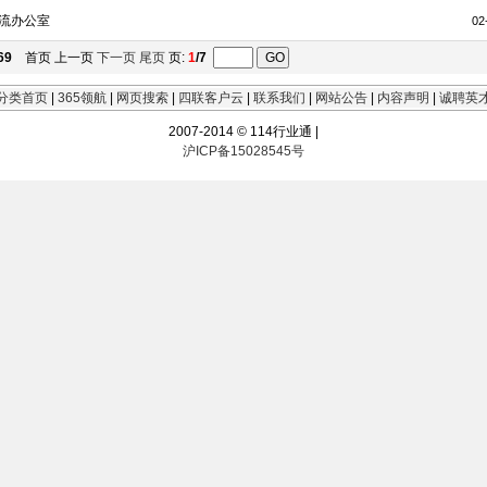
流办公室
02
69
首页 上一页
下一页
尾页
页:
1
/7
分类首页
|
365领航
|
网页搜索
|
四联客户云
|
联系我们
|
网站公告
|
内容声明
|
诚聘英
2007-2014 © 114行业通 |
沪ICP备15028545号