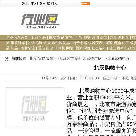
2026年8月8日 星期六
企业信息首页
|
印刷 包装
|
批发 贸易 零售
|
广告 商务 咨询 法律
|
汽车 摩托车
|
旅
染 服装鞋帽
|
冶金冶炼 金属 非金属制品
|
电子电器 仪器仪表
|
能源 石油 化工 橡
品 礼品
|
农林牧渔
|
通信 邮政 计算机 网络
|
医疗保健 社会福利
|
社会团体 行政管
当前位置：
批发 贸易 零售
>>
商场超市 便利店 购物广场
>> 北辰购物中心
北辰购物中心
ID号：458 发布日期： 2007-07-08 截止日期： 不限 
北辰购物中心1990年成立
业，营业面积18000平方米
货商厦之一，北京市旅游局定
位”、“销售服务好先进单位
牌、低价位的经营方针，向
万余种商品；开架售货占95
品、一流管理、一流服务迎