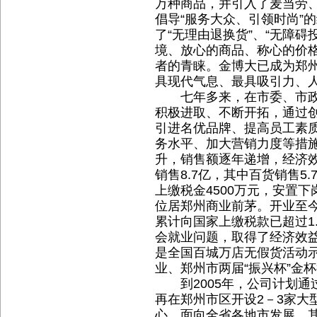
万种商品，并引入了麦当劳
倡导“服务大众、引领时尚”
了“无理由退换货”、“无障碍
境、放心的商品、称心的价
者的青睐。金博大已成为郑
具现代气息、最具吸引力、
七年多来，在市委、市政
积极进取、不断开拓，通过
引进名优品牌、提高员工素
务水平、加大营销力度等措
升，销售额逐年递增，经济效
销售8.7亿，其中百货销售5
上缴税金4500万元，安置下
位居郑州商业前茅。开业至今
累计向国家上缴税款已超过1.
会就业问题，取得了经济效
是全国百城万店无假货活动
业、郑州市两届“振兴杯”金
到2005年，公司计划通
再在郑州市区开设2－3家大
心，面向全省各地市发展，其