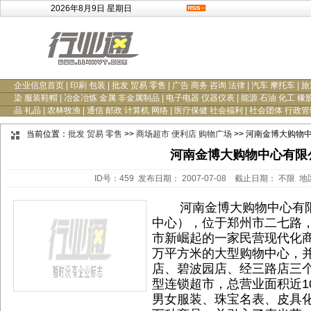
2026年8月9日 星期日
企业信息首页
|
印刷 包装
|
批发 贸易 零售
|
广告 商务 咨询 法律
|
汽车 摩托车
|
旅
染 服装鞋帽
|
冶金冶炼 金属 非金属制品
|
电子电器 仪器仪表
|
能源 石油 化工 橡
品 礼品
|
农林牧渔
|
通信 邮政 计算机 网络
|
医疗保健 社会福利
|
社会团体 行政管
当前位置：
批发 贸易 零售
>>
商场超市 便利店 购物广场
>> 河南金博大购物
河南金博大购物中心有限
ID号：459 发布日期： 2007-07-08 截止日期： 不限 
河南金博大购物中心有限
中心），位于郑州市二七路，于
市新崛起的一家民营现代化
万平方米的大型购物中心，
店、碧波园店、经三路店三个
型连锁超市，总营业面积近1
男女服装、珠宝名表、皮具