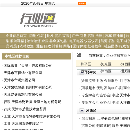
2026年8月8日 星期六
企业信息首页
|
印刷 包装
|
批发 贸易 零售
|
广告 商务 咨询 法律
|
汽车 摩托车
|
旅
染 服装鞋帽
|
冶金冶炼 金属 非金属制品
|
电子电器 仪器仪表
|
能源 石油 化工 橡
品 礼品
|
农林牧渔
|
通信 邮政 计算机 网络
|
医疗保健 社会福利
|
社会团体 行政管
当前位置：
企业信息首页
>
本地区推荐信息
·
和平区
·
河东区
·
河西
·
国际纸业（天津）包装有限公司
·
西青区
·
津南区
·
北辰
·
天津市百得纸业有限公司
和平区
·
天津市华明集团公司
·
[金融监管 财政 金融服务社]
行
·
天津盛德包装印刷材料有限公司
·
[商场超市 便利店 购物广场]
商
·
天津易盛纸制品有限公司
·
[专业学会 行业协会]
事业
天津
·
行政
天津市财政局|天津市地方税务局
·
[专业学会 行业协会]
事业
天津
·
行政
天津市质量技术监督局
河西区
·
工业
天津市百斯特静电喷涂有限公司
·
[综合制造]
天津盛德包装印刷材
·
工业
天津国泰静电喷涂厂
·
[咨询公司 翻译速记]
服务
美国