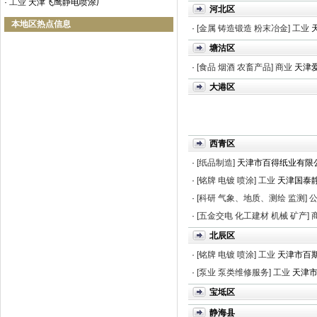
·
工业
天津飞鹰静电喷涂厂
河北区
本地区热点信息
·
[金属 铸造锻造 粉末冶金]
工业
塘沽区
·
[食品 烟酒 农畜产品]
商业
天津爱
大港区
西青区
·
[纸品制造]
天津市百得纸业有限
·
[铭牌 电镀 喷涂]
工业
天津国泰
·
[科研 气象、地质、测绘 监测]
·
[五金交电 化工建材 机械 矿产]
北辰区
·
[铭牌 电镀 喷涂]
工业
天津市百斯
·
[泵业 泵类维修服务]
工业
天津
宝坻区
静海县