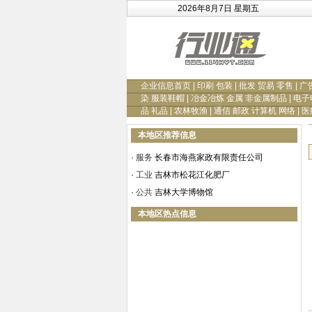
2026年8月7日 星期五
企业信息首页
|
印刷 包装
|
批发 贸易 零售
|
广
染 服装鞋帽
|
冶金冶炼 金属 非金属制品
|
电子
品 礼品
|
农林牧渔
|
通信 邮政 计算机 网络
|
医
本地区推荐信息
·
服务
长春市海燕家政有限责任公司
·
工业
吉林市松花江化肥厂
·
公共
吉林大学博物馆
本地区热点信息