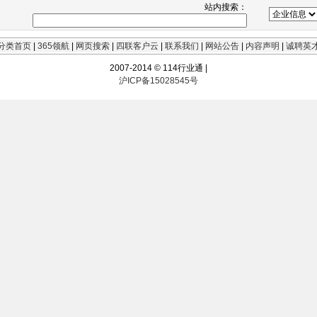
站内搜索：
分类首页
|
365领航
|
网页搜索
|
四联客户云
|
联系我们
|
网站公告
|
内容声明
|
诚聘英
2007-2014 © 114行业通 |
沪ICP备15028545号