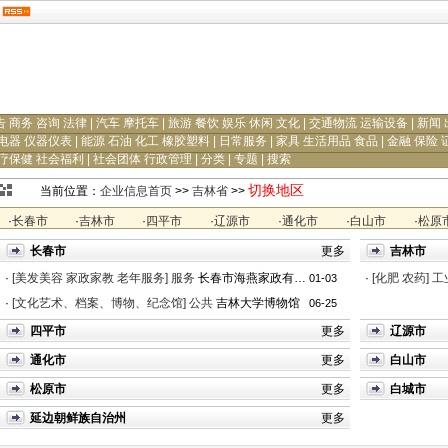
告 商务 咨询 法律
|
汽车 摩托车
|
旅游 餐饮 娱乐 休闲 文化
|
交通物流 运输设备
|
新闻 
电器 仪器仪表
|
能源 石油 化工 橡胶塑料
|
日常服务
|
家具 生活用品 食品
|
金融 保险 
疗保健 社会福利
|
社会团体 行政管理
|
分类
|
专题
|
搜索
切换地区
当前位置：
企业信息首页
>>
吉林省
>>
·
长春市
·
吉林市
·
四平市
·
辽源市
·
通化市
·
白山市
·
松原
长春市
更多
吉林市
·
[美发美容 家政家教 老年服务]
服务
长春市海燕家政有限责...
·
[化肥 农药]
工
01-03
·
[文化艺术、档案、博物、纪念馆]
公共
吉林大学博物馆
06-25
四平市
更多
辽源市
通化市
更多
白山市
松原市
更多
白城市
延边朝鲜族自治州
更多