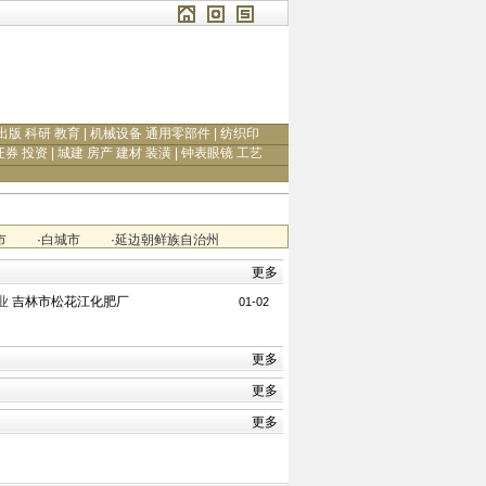
出版 科研 教育
|
机械设备 通用零部件
|
纺织印
证券 投资
|
城建 房产 建材 装潢
|
钟表眼镜 工艺
市
·
白城市
·
延边朝鲜族自治州
更多
业
吉林市松花江化肥厂
01-02
更多
更多
更多