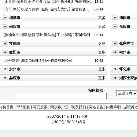
·
[衡量器 仪器仪表 自动化设备]
综合
长沙枫叶衡器有限公司
12-31
·
[汽车 摩托 机动车部件]
服务
湖南安大汽车销售服务...
06-14
湘潭市
更多
衡阳市
邵阳市
更多
岳阳市
·
[粮油食品 烟草糖酒 茶叶 调味品]
工业
湖南邵阳市珍珠食品厂
06-14
常德市
更多
张家界市
益阳市
更多
郴州市
·
[综合制造]
湖南益阳湘芬纸业包装有限公司
10-23
永州市
更多
怀化市
娄底市
更多
湘西土家
站内搜索：
分类首页
|
365领航
|
网页搜索
|
四联客户云
|
联系我们
|
网站公告
|
内容声明
|
诚聘英
2007-2014 © 114行业通 |
沪ICP备15028545号