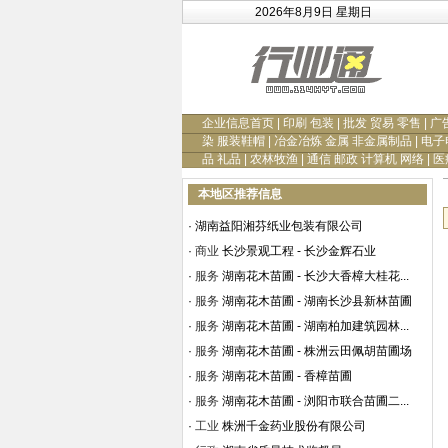
2026年8月9日 星期日
企业信息首页
|
印刷 包装
|
批发 贸易 零售
|
广
染 服装鞋帽
|
冶金冶炼 金属 非金属制品
|
电子
品 礼品
|
农林牧渔
|
通信 邮政 计算机 网络
|
医
本地区推荐信息
·
湖南益阳湘芬纸业包装有限公司
·
商业
长沙景观工程 - 长沙金辉石业
·
服务
湖南花木苗圃 - 长沙大香樟大桂花...
·
服务
湖南花木苗圃 - 湖南长沙县新林苗圃
·
服务
湖南花木苗圃 - 湖南柏加建筑园林...
·
服务
湖南花木苗圃 - 株洲云田佩胡苗圃场
·
服务
湖南花木苗圃 - 香樟苗圃
·
服务
湖南花木苗圃 - 浏阳市联合苗圃二...
·
工业
株洲千金药业股份有限公司