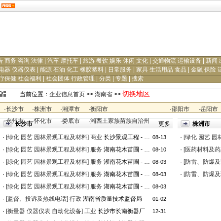
告 商务 咨询 法律
|
汽车 摩托车
|
旅游 餐饮 娱乐 休闲 文化
|
交通物流 运输设备
|
新闻 
电器 仪器仪表
|
能源 石油 化工 橡胶塑料
|
日常服务
|
家具 生活用品 食品
|
金融 保险 
疗保健 社会福利
|
社会团体 行政管理
|
分类
|
专题
|
搜索
切换地区
当前位置：
企业信息首页
>>
湖南省
>>
·
长沙市
·
株洲市
·
湘潭市
·
衡阳市
·
邵阳市
·
岳阳市
·
永州市
·
怀化市
·
娄底市
·
湘西土家族苗族自治州
长沙市
更多
株洲市
·
[绿化 园艺 园林景观工程及材料]
商业
长沙景观工程 - 长沙金...
·
[绿化 园艺 
08-13
·
[绿化 园艺 园林景观工程及材料]
服务
湖南花木苗圃 - 长沙大...
·
[医药材料及药
08-10
·
[绿化 园艺 园林景观工程及材料]
服务
湖南花木苗圃 - 湖南长...
·
[防雷、防爆及
08-03
·
[绿化 园艺 园林景观工程及材料]
服务
湖南花木苗圃 - 湖南柏...
·
[防雷、防爆及
08-03
·
[绿化 园艺 园林景观工程及材料]
服务
湖南花木苗圃 - 香樟苗圃
08-03
·
[监督、投诉及热线电话]
行政
湖南省质量技术监督局
01-02
·
[衡量器 仪器仪表 自动化设备]
工业
长沙市长南衡器厂
12-31