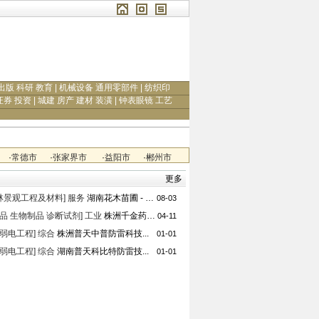
出版 科研 教育
|
机械设备 通用零部件
|
纺织印
证券 投资
|
城建 房产 建材 装潢
|
钟表眼镜 工艺
·
常德市
·
张家界市
·
益阳市
·
郴州市
更多
园林景观工程及材料]
服务
湖南花木苗圃 - 株洲云...
08-03
品 生物制品 诊断试剂]
工业
株洲千金药业股份有限公司
04-11
弱电工程]
综合
株洲普天中普防雷科技...
01-01
弱电工程]
综合
湖南普天科比特防雷技...
01-01