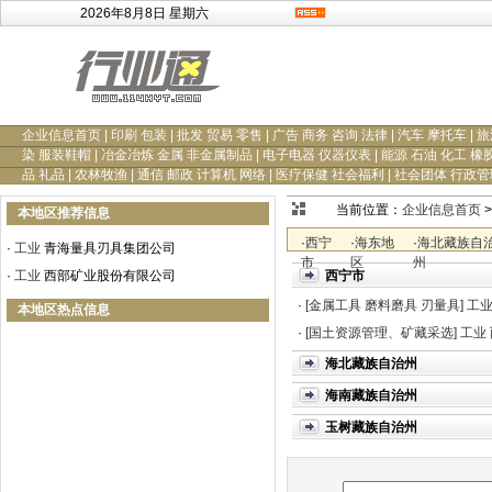
2026年8月8日 星期六
企业信息首页
|
印刷 包装
|
批发 贸易 零售
|
广告 商务 咨询 法律
|
汽车 摩托车
|
旅
染 服装鞋帽
|
冶金冶炼 金属 非金属制品
|
电子电器 仪器仪表
|
能源 石油 化工 橡
品 礼品
|
农林牧渔
|
通信 邮政 计算机 网络
|
医疗保健 社会福利
|
社会团体 行政管
当前位置：
企业信息首页
>
本地区推荐信息
·
西宁
·
海东地
·
海北藏族自
·
工业
青海量具刃具集团公司
市
区
州
·
工业
西部矿业股份有限公司
西宁市
·
[金属工具 磨料磨具 刃量具]
工
本地区热点信息
·
[国土资源管理、矿藏采选]
工业
海北藏族自治州
海南藏族自治州
玉树藏族自治州