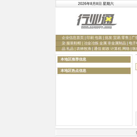
2026年8月8日 星期六
企业信息首页
|
印刷 包装
|
批发 贸易 零售
|
广
染 服装鞋帽
|
冶金冶炼 金属 非金属制品
|
电子
品 礼品
|
农林牧渔
|
通信 邮政 计算机 网络
|
医
本地区推荐信息
本地区热点信息