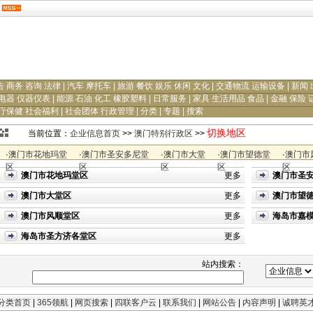
告 商务 咨询 法律
|
汽车 摩托车
|
旅游 餐饮 娱乐 休闲 文化
|
交通物流 运输设备
|
新闻 
电器 仪器仪表
|
能源 石油 化工 橡胶塑料
|
日常服务
|
家具 生活用品 食品
|
金融 保险 
疗保健 社会福利
|
社会团体 行政管理
|
分类
|
专题
|
搜索
切换地区
当前位置：
企业信息首页
>>
澳门特别行政区
>>
·
澳门市花地玛堂
·
澳门市圣安多尼堂
·
澳门市大堂
·
澳门市望德堂
·
澳门市
区
区
区
区
区
澳门市花地玛堂区
更多
澳门市圣
澳门市大堂区
更多
澳门市望
澳门市风顺堂区
更多
海岛市嘉
海岛市圣方济各堂区
更多
站内搜索：
分类首页
|
365领航
|
网页搜索
|
四联客户云
|
联系我们
|
网站公告
|
内容声明
|
诚聘英