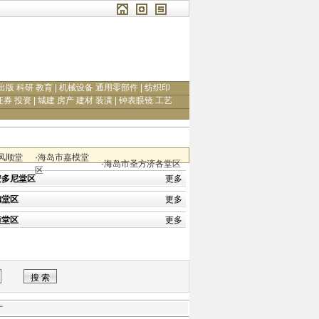
出版 科研 教育
|
机械设备 通用零部件
|
纺织印
证券 投资
|
城建 房产 建材 装潢
|
钟表眼镜 工艺
风顺堂
·
海岛市嘉模堂
·
海岛市圣方济各堂区
区
安多尼堂区
更多
德堂区
更多
模堂区
更多
才