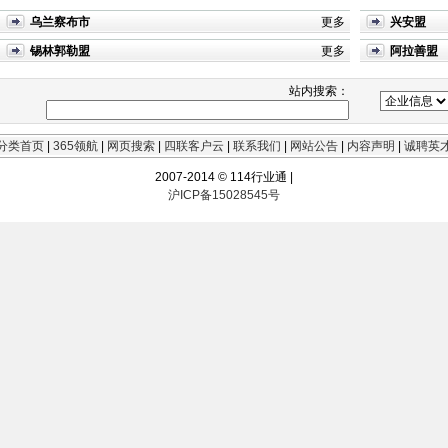
乌兰察布市
更多
兴安盟
锡林郭勒盟
更多
阿拉善盟
站内搜索：
分类首页
|
365领航
|
网页搜索
|
四联客户云
|
联系我们
|
网站公告
|
内容声明
|
诚聘英
2007-2014 © 114行业通 |
沪ICP备15028545号