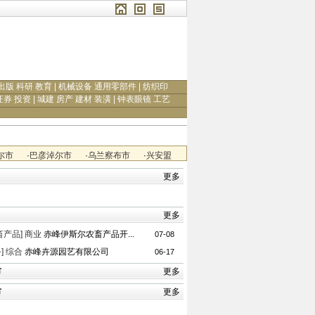
出版 科研 教育
|
机械设备 通用零部件
|
纺织印
证券 投资
|
城建 房产 建材 装潢
|
钟表眼镜 工艺
尔市
·
巴彦淖尔市
·
乌兰察布市
·
兴安盟
更多
更多
畜产品]
商业
赤峰伊斯尔农畜产品开...
07-08
]
综合
赤峰卉源园艺有限公司
06-17
市
更多
市
更多