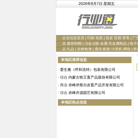
2026年8月7日 星期五
企业信息首页
|
印刷 包装
|
批发 贸易 零售
|
广
染 服装鞋帽
|
冶金冶炼 金属 非金属制品
|
电子
品 礼品
|
农林牧渔
|
通信 邮政 计算机 网络
|
医
本地区推荐信息
·
爱生雅（呼和浩特）包装有限公司
·
综合
内蒙古牧王畜产品股份有限公司
·
商业
赤峰伊斯尔农畜产品开发有限公司
·
综合
赤峰卉源园艺有限公司
本地区热点信息