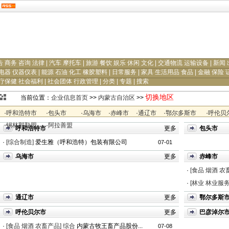
告 商务 咨询 法律
|
汽车 摩托车
|
旅游 餐饮 娱乐 休闲 文化
|
交通物流 运输设备
|
新闻 
电器 仪器仪表
|
能源 石油 化工 橡胶塑料
|
日常服务
|
家具 生活用品 食品
|
金融 保险 
疗保健 社会福利
|
社会团体 行政管理
|
分类
|
专题
|
搜索
切换地区
当前位置：
企业信息首页
>>
内蒙古自治区
>>
·
呼和浩特市
·
包头市
·
乌海市
·
赤峰市
·
通辽市
·
鄂尔多斯市
·
呼伦贝
·
锡林郭勒盟
·
阿拉善盟
呼和浩特市
更多
包头市
·
[综合制造]
爱生雅（呼和浩特）包装有限公司
07-01
乌海市
更多
赤峰市
·
[食品 烟酒 农
·
[林业 林业服务
通辽市
更多
鄂尔多斯
呼伦贝尔市
更多
巴彦淖尔
·
[食品 烟酒 农畜产品]
综合
内蒙古牧王畜产品股份...
07-08