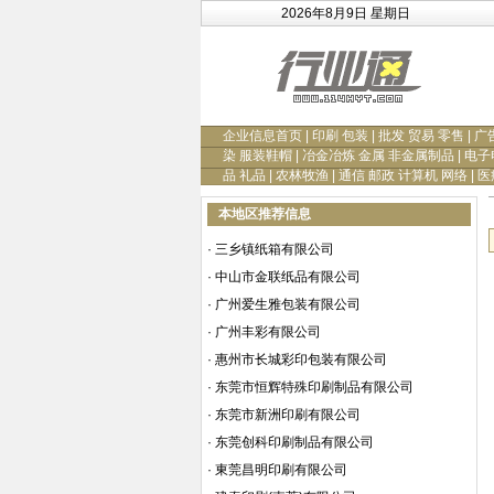
2026年8月9日 星期日
企业信息首页
|
印刷 包装
|
批发 贸易 零售
|
广
染 服装鞋帽
|
冶金冶炼 金属 非金属制品
|
电子
品 礼品
|
农林牧渔
|
通信 邮政 计算机 网络
|
医
本地区推荐信息
·
三乡镇纸箱有限公司
·
中山市金联纸品有限公司
·
广州爱生雅包装有限公司
·
广州丰彩有限公司
·
惠州市长城彩印包装有限公司
·
东莞市恒辉特殊印刷制品有限公司
·
东莞市新洲印刷有限公司
·
东莞创科印刷制品有限公司
·
東莞昌明印刷有限公司