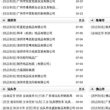
·
[综合制造]
广州市恒发包装实业有限公司
10-23
·
[综合制造]
广州市番禹联合企业文具制品...
10-17
·
[综合制造]
广州市中荣彩色印刷有限公司
10-13
深圳市
更多
珠海市
·
[纸品制造]
旺盈彩盒紙品有限公司
·
[综合制造]
珠
07-05
·
[纸品制造]
和丰（松岗）纸品有限公司
·
[金融监管 财
07-05
·
[纸品制造]
深圳市粤昌彩盒纸品有限公司
07-04
·
[纸品制造]
深圳市宏粤纸制品有限公司
07-04
·
[纸品制造]
深圳市华力包装贸易有限公司
07-03
·
[纸品制造]
华兴彩印纸品厂
07-03
·
[纸品制造]
朗升纸品包装（有限公司）
07-03
·
[纸品制造]
力嘉国际集团
07-03
·
[纸品制造]
恒生纸品实业有限公司
07-03
·
[纸品制造]
深圳市星光印刷有限公司
07-03
汕头市
更多
佛山市
·
[金融监管 财政 金融服务社]
行政
广东省汕头市财政局
·
[原料制造]
佛
03-11
·
[百货 服装鞋帽 文体照材 玩具]
工业
玩具惯性车 玩具电动车...
·
[纸品制造]
广
03-04
·
[副食品 制冰冷库 农贸]
商业
汕头市佳盛副食品有限公司
·
[综合制造]
风
03-04