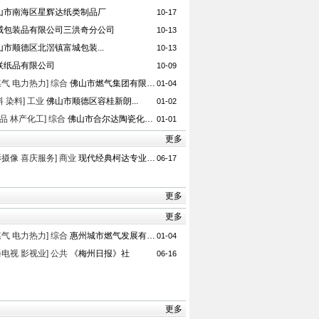
山市南海区星辉达纸类制品厂
10-17
威包装品有限公司三洪奇分公司
10-13
山市顺德区北滘镇富城包装...
10-13
联纸品有限公司
10-09
煤气 电力热力]
综合
佛山市燃气集团有限公司
01-04
料 染料]
工业
佛山市顺德区容桂新朗...
01-02
品 林产化工]
综合
佛山市合尔达陶瓷化工...
01-01
更多
影摄像 喜庆服务]
商业
现代经典柯达专业激光...
06-17
更多
更多
煤气 电力热力]
综合
惠州城市燃气发展有限公司
01-04
播电视 影视业]
公共
《梅州日报》社
06-16
更多