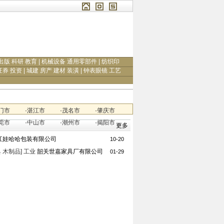
出版 科研 教育
|
机械设备 通用零部件
|
纺织印
证券 投资
|
城建 房产 建材 装潢
|
钟表眼镜 工艺
门市
·
湛江市
·
茂名市
·
肇庆市
莞市
·
中山市
·
潮州市
·
揭阳市
更多
江娃哈哈包装有限公司
10-20
 木制品]
工业
韶关世嘉家具厂有限公司
01-29