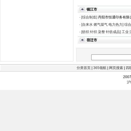
镇江市
·
[综合制造]
丹阳市恒通印务有限
·
[自来水 燃气煤气 电力热力]
综
·
[纺织 针织 染整 针纺成品]
工业
宿迁市
分类首页
|
365领航
|
网页搜索
|
四
200
沪