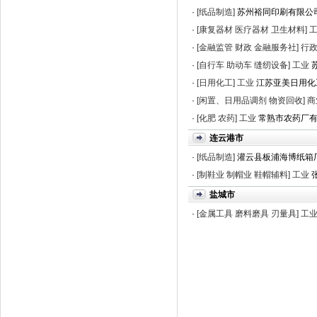
·
[纸品制造]
苏州裕同印刷有限公
·
[康复器材 医疗器材 卫生材料]
·
[金融监管 财政 金融服务社]
行
·
[自行车 助动车 缝纫设备]
工业
·
[日用化工]
工业
江苏亚美日用化
·
[闲置、日用品调剂 物资回收]
商
·
[化肥 农药]
工业
常熟市农药厂
连云港市
·
[纸品制造]
灌云县板浦海博纸箱
·
[制鞋业 制帽业 鞋帽辅料]
工业
盐城市
·
[金属工具 磨料磨具 刃量具]
工