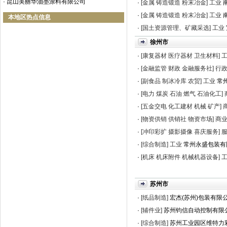
·
昆山美丽华油墨涂料有限公司
·
[金属 铸造锻造 粉末冶金]
工业
·
[金属 铸造锻造 粉末冶金]
工业
本地区热点信息
·
[国土资源管理、矿藏采选]
工业
徐州市
·
[康复器材 医疗器材 卫生材料]
·
[金融监管 财政 金融服务社]
行
·
[副食品 制冰冷库 农贸]
工业
常州
·
[电力 煤炭 石油 燃气 石油化工]
·
[五金交电 化工建材 机械 矿产]
·
[物资供销 供销社 物资市场]
商
·
[冲印彩扩 摄影摄像 喜庆服务]
·
[综合制造]
工业
常州永盛包装有
·
[机床 机床附件 机械机器设备]
苏州市
·
[纸品制造]
宏杰(苏州)包装有限
·
[辅件业]
苏州钧信自动控制有限
·
[综合制造]
苏州工业园区维特力彩