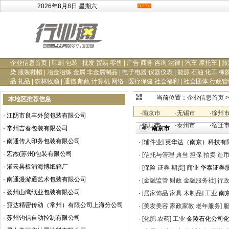
2026年8月8日 星期六
企业信息首页
|
印刷 包装
|
批发 贸易 零售
|
广告 商务 咨询 法律
|
汽车 摩托车
|
旅
染 服装鞋帽
|
冶金冶炼 金属 非金属制品
|
电子电器 仪器仪表
|
能源 石油 化工 橡
品 礼品
|
农林牧渔
|
通信 邮政 计算机 网络
|
医疗保健 社会福利
|
社会团体 行政管
当前位置：
企业信息首页
>
本地区推荐信息
·
南京市
·
无锡市
·
徐州
·
江阴市良丰外贸包装有限公司
·
镇江市
·
泰州市
·
宿迁
·
常州吉春包装有限公司
南京市
·
南通传人印务包装有限公司
·
[辅件业]
英华达（南京）科技有
·
宏杰(苏州)包装有限公司
·
[信托与管理 典当 担保 拍卖 造币
·
灌云县板浦海博纸箱厂
·
[保险 证券 期货]
商业
华泰证券
·
南通漫游通艺术包装有限公司
·
[金融监管 财政 金融服务社]
行
·
扬州山鹰纸业包装有限公司
·
[居家饰品 家具 木制品]
工业
南
·
霓达精密传动（常州）有限公司上海分公司
·
[美发美容 家政家教 老年服务]
·
苏州钧信自动控制有限公司
·
[化肥 农药]
工业
金陵石化公司