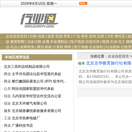
2026年8月10日 星期一
企业信息首页
|
印刷 包装
|
批发 贸易 零售
|
广告 商务 咨询 法律
|
汽车 摩托车
|
旅
染 服装鞋帽
|
冶金冶炼 金属 非金属制品
|
电子电器 仪器仪表
|
能源 石油 化工 橡
品 礼品
|
农林牧渔
|
通信 邮政 计算机 网络
|
医疗保健 社会福利
|
社会团体 行政管
当前位置：
企业信息首页
>
本地区推荐信息
北京京华教育旅行社有限
·
服务
·
北京三高利达纸制品有限公司
北京京华教育旅行社有限公司系原
·
商业
太平洋岛国论坛驻华贸易代表处
码：-BJ-GN00216）。本
·
商业
黎巴嫩国际展览公司 (IFP) 驻华代...
我公司连续四年被评为北京地区国内
·
公共
阿拉伯国家联盟驻华代表处
·
综合
几内亚驻华经贸合作交流办公室
·
综合
北京天环燃气有限公司
·
服务
北京铭路馨悦家政服务有限公司
·
工业
北京市双桥电镀厂
·
商业
广通科技书店