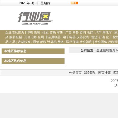
2026年8月6日 星期四
企业信息首页
|
印刷 包装
|
批发 贸易 零售
|
广告 商务 咨询 法律
|
汽车 摩托车
|
旅
染 服装鞋帽
|
冶金冶炼 金属 非金属制品
|
电子电器 仪器仪表
|
能源 石油 化工 橡
品 礼品
|
农林牧渔
|
通信 邮政 计算机 网络
|
医疗保健 社会福利
|
社会团体 行政管
当前位置：
企业信息首页
>
本地区推荐信息
本地区热点信息
分类首页
|
365领航
|
网页搜索
|
四
200
沪