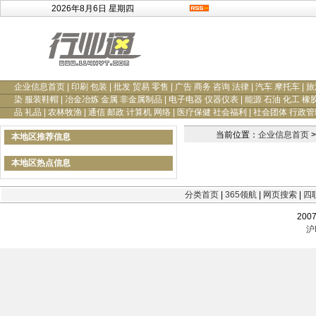
2026年8月6日 星期四
企业信息首页
|
印刷 包装
|
批发 贸易 零售
|
广告 商务 咨询 法律
|
汽车 摩托车
|
旅
染 服装鞋帽
|
冶金冶炼 金属 非金属制品
|
电子电器 仪器仪表
|
能源 石油 化工 橡
品 礼品
|
农林牧渔
|
通信 邮政 计算机 网络
|
医疗保健 社会福利
|
社会团体 行政管
当前位置：
企业信息首页
>
本地区推荐信息
本地区热点信息
分类首页
|
365领航
|
网页搜索
|
四
200
沪