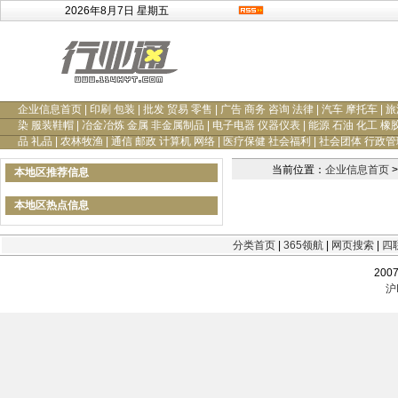
2026年8月7日 星期五
企业信息首页
|
印刷 包装
|
批发 贸易 零售
|
广告 商务 咨询 法律
|
汽车 摩托车
|
旅
染 服装鞋帽
|
冶金冶炼 金属 非金属制品
|
电子电器 仪器仪表
|
能源 石油 化工 橡
品 礼品
|
农林牧渔
|
通信 邮政 计算机 网络
|
医疗保健 社会福利
|
社会团体 行政管
当前位置：
企业信息首页
>
本地区推荐信息
本地区热点信息
分类首页
|
365领航
|
网页搜索
|
四
200
沪